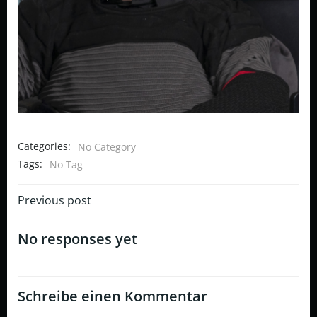
Categories:
No Category
Tags:
No Tag
Post
Previous post
navigation
No responses yet
Schreibe einen Kommentar