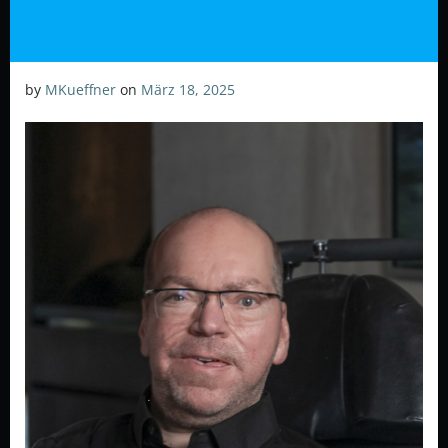
by
MKueffner
on
März 18, 2025