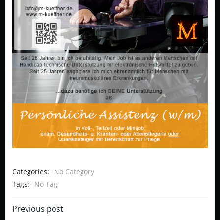
Categories:
No Category
Tags:
No Tag
Post
Previous post