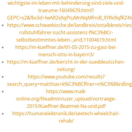
wichtigste-im-leben-mit-behinderung-sind-ziele-und-
traeume-16049670.html?
GEPC=s2&fbclid=IwAR2xXqPtuMnNqMfmiB_XYRx9qfKZ4V
https://www.schwaebische.de/landkreis/ostalbkreis/riesb
rollstuhlfahrer-sucht-assistenz-f%C3%BCr-
selbstbestimmtes-leben-_arid,11004619.html
https://m-kueffner.de/01-05-2015-zu-gast-bei-
mensch-otto-in-bayern3/
https://m-kueffner.de/bericht-in-der-sueddeutschen-
zeitung/
https://www.youtube.com/results?
search_query=matthias+k%C3%BCffner+n%C3%B6rdlin
https://www.maik-
online.org/fileadmin/user_upload/vortraege-
2015/Kueffner-Beatmet-Na-und.pdf
https://humanelektronik.de/seetech-wheelchair-
rehab/