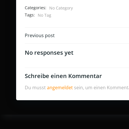
Categories:
No Category
Tags:
No Tag
Post
Previous post
navigation
No responses yet
Schreibe einen Kommentar
Du musst
angemeldet
sein, um einen Komment