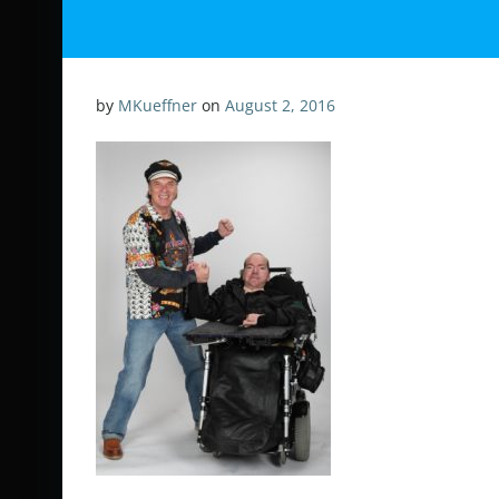
by
MKueffner
on
August 2, 2016