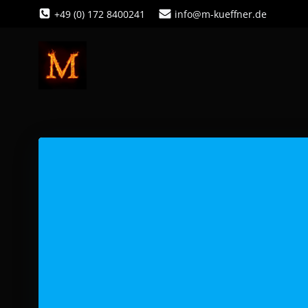
Zum
+49 (0) 172 8400241
info@m-kueffner.de
Inhalt
springen