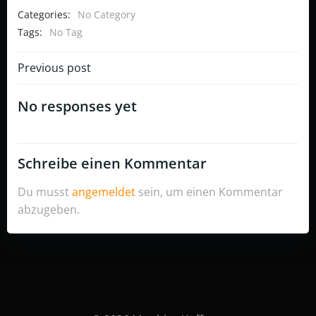
Categories:
No Category
Tags:
No Tag
Post
Previous post
navigation
No responses yet
Schreibe einen Kommentar
Du musst
angemeldet
sein, um einen Kommentar
abzugeben.