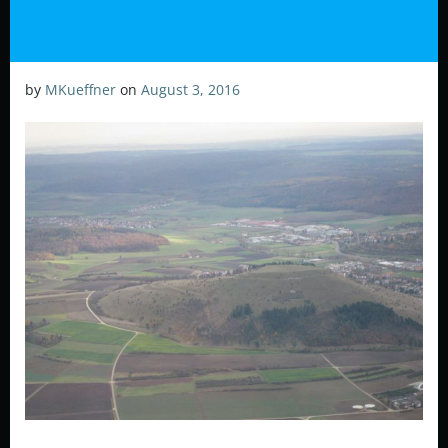
by
MKueffner
on
August 3, 2016