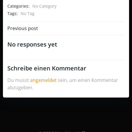
Categories:
No Category
Tags:
No Tag
Post
Previous post
navigation
No responses yet
Schreibe einen Kommentar
Du musst
angemeldet
sein, um einen Kommentar
abzugeben.