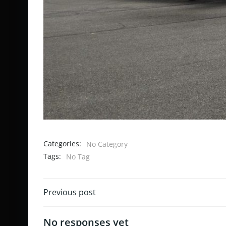
Categories:
No Category
Tags:
No Tag
Post
Previous post
navigation
No responses yet