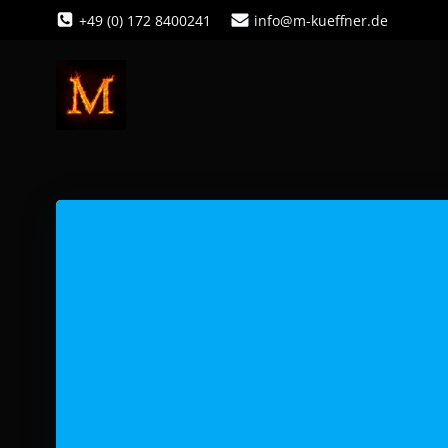
Zum
+49 (0) 172 8400241
info@m-kueffner.de
Inhalt
springen