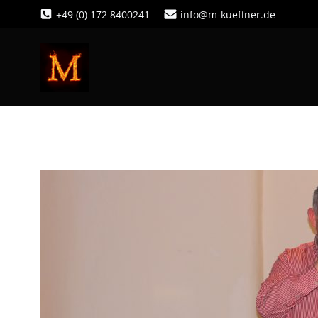
Zum
+49 (0) 172 8400241
info@m-kueffner.de
Inhalt
springen